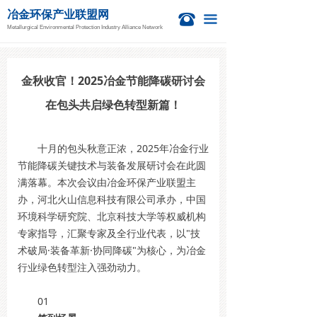
冶金环保产业联盟网
首页
뀰
끀
Metallurgical Environmental Protection Industry Alliance Network
新闻资讯
冶金活动
金秋收官！2025冶金节能降碳研讨会
在包头共启绿色转型新篇！
钙业中心
技术信息
十月的包头秋意正浓，2025年冶金行业
节能降碳关键技术与装备发展研讨会在此圆
项目信息
满落幕。本次会议由冶金环保产业联盟主
办，河北火山信息科技有限公司承办，中国
国际新闻
环境科学研究院、北京科技大学等权威机构
专家指导，汇聚专家及全行业代表，以"技
关于我们
术破局·装备革新·协同降碳"为核心，为冶金
行业绿色转型注入强劲动力。
01