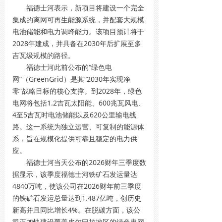
福德士河表示，新项目将建设一个完全
集成的离网可再生能源系统，并配套大规模
电池储能和电力调峰能力。该项目预计将于
2028年建成，并具备在2030年后扩展至多
吉瓦级规模的路径。
福德士河此前公布的“绿色电
网”（GreenGrid）是其“2030年实现净
零”战略目标的核心支撑。到2028年，绿色
电网将包括1.2吉瓦太阳能、600兆瓦风电、
4至5吉瓦时电池储能以及620公里输电线
路。这一系统为独立运营、可复制的能源体
系，旨在规模化提供可靠且稳定的电力供
应。
福德士河当天公布的2026财年三季度数
据显示，该季度福德士河铁矿石发运量达
4840万吨，使该公司在2026财年前三季度
的铁矿石发运总量达到1.487亿吨，创历史
新高并且同比增长4%。在脱碳方面，该公
司正加快建设覆盖皮尔巴拉地区的绿色电网