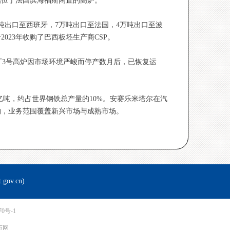
启位于法国滨海福斯闲置的高炉。
吨出口至西班牙，7万吨出口至法国，4万吨出口至波
2023年收购了巴西板坯生产商CSP。
za的钢铁厂3号高炉因市场环境严峻而停产数月后，已恢复运
亿吨，约占世界钢铁总产量的10%。安赛乐米塔尔在汽
构，业务范围覆盖新兴市场与成熟市场。
v.cn)
70号-1
 万网