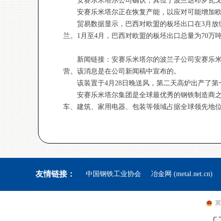
安赛乐米塔尔公司确认，其位于波兰达布罗瓦戈
安赛乐米塔尔正在恢复产能，以应对可能增加
贸易数据显示，巴西对欧盟的板坯出口在3月放
兰。1月至4月，巴西对欧盟的板坯出口总量为70万吨，
新闻链接：安赛乐米塔尔的波兰子公司安赛乐米塔尔波兰公
营。该消息是在公司新闻稿中宣布的。
该装置于4月28日晚送风，第二天高炉出产了
安赛乐米塔尔集团是全球最优秀的钢铁制造商之一
车、建筑、家用电器、包装等领域占据全球领先地位
友情链接：
中国钢铁工业协会
冶金网 (metal.net.cn)
冀