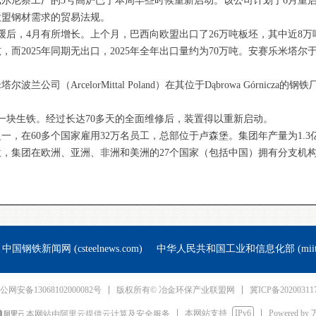
尔尼察工厂的3号高炉已于本周早些时候重新启动。该公司计划于6月重
欧盟钢材需求的贸易法规。
缓后，4月有所增长。上个月，巴西向欧盟出口了26万吨板坯，其中近8万
而2025年同期无出口，2025年全年出口量约为70万吨。安赛乐米塔尔于
司（ArcelorMittal Poland）在其位于Dąbrowa Górnic
第一块生铁。经过长达70多天的全面维修后，装置得以重新启动。
，在60多个国家雇用32万名员工，总部位于卢森堡。集团年产量为1.3
，集团在欧洲、亚洲、非洲和美洲的27个国家（包括中国）拥有分支机
中国钢铁新闻网 (csteelnews.com)
中华人民共和国工业和信息化部 (miit.go
冀ICP备20200311
公网安备13068102000082号
版权所有© 冶金环保产业联盟网
本网站支持
IPv6
Powered by
本网站由阿里云提供云计算及安全服务