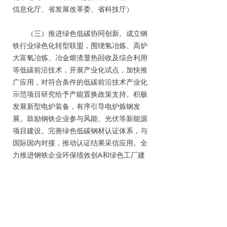
信息化厅、省发展改革委、省科技厅）
（三）推进绿色低碳协同创新。成立钢
铁行业绿色化转型联盟，围绕氢冶炼、高炉
大富氧冶炼、冶金熔渣显热回收及综合利用
等低碳前沿技术，开展产业化试点，加快推
广应用，对符合条件的低碳前沿技术产业化
示范项目研究给予产能置换政策支持。积极
发展新型电炉装备，有序引导电炉炼钢发
展。鼓励钢铁企业参与风能、光伏等新能源
项目建设。完善绿色低碳钢材认证体系，与
国际国内对接，推动认证结果采信应用。全
力推进钢铁企业环保绩效创A和绿色工厂建
设，2024年底钢铁企业实现环保A级企业和
绿色工厂全覆盖。（责任单位：省工业和信
息化厅、省发展改革委、省科技厅、省生态
环境厅）