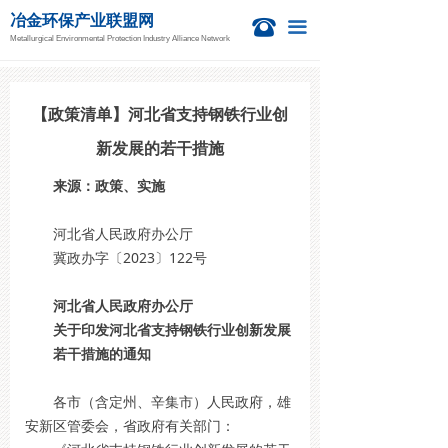
冶金环保产业联盟网
首页
뀰
끀
Metallurgical Environmental Protection Industry Alliance Network
新闻资讯
冶金活动
【政策清单】河北省支持钢铁行业创
新发展的若干措施
钙业中心
来源：政策、实施
技术信息
河北省人民政府办公厅
项目信息
冀政办字〔2023〕122号
国际新闻
河北省人民政府办公厅
关于印发河北省支持钢铁行业创新发展
关于我们
若干措施的通知
各市（含定州、辛集市）人民政府，雄
安新区管委会，省政府有关部门：