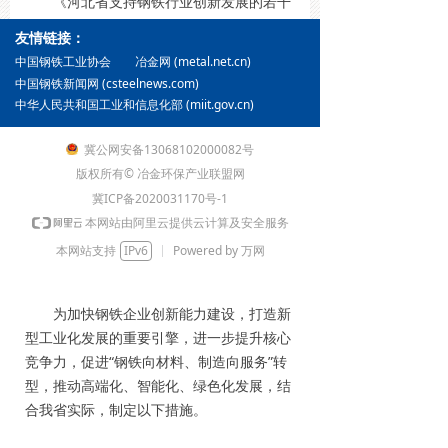
《河北省支持钢铁行业创新发展的若干
措施》已经省政府同意，现印发给你们，请
友情链接：
结合本地本部门实际，认真贯彻执行。
冶金网 (metal.net.cn)
中国钢铁工业协会
中国钢铁新闻网 (csteelnews.com)
中华人民共和国工业和信息化部 (miit.gov.cn)
河北省人民政府办公厅
2023年10月7日
冀公网安备13068102000082号
版权所有© 冶金环保产业联盟网
冀ICP备2020031170号-1
本网站由阿里云提供云计算及安全服务
河北省支持钢铁行业创新发展的
本网站支持
IPv6
Powered by 万网
若干措施
为加快钢铁企业创新能力建设，打造新
型工业化发展的重要引擎，进一步提升核心
竞争力，促进“钢铁向材料、制造向服务”转
型，推动高端化、智能化、绿色化发展，结
合我省实际，制定以下措施。