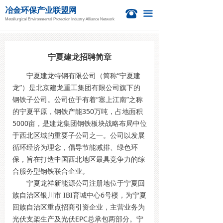
冶金环保产业联盟网
首页
뀰
끀
Metallurgical Environmental Protection Industry Alliance Network
新闻资讯
冶金活动
宁夏建龙招聘简章
宁夏建龙特钢有限公司（简称“宁夏建
钙业中心
龙”）是北京建龙重工集团有限公司旗下的
钢铁子公司。公司位于有着“塞上江南”之称
技术信息
的宁夏平原，钢铁产能350万吨，占地面积
项目信息
5000亩，是建龙集团钢铁板块战略布局中位
于西北区域的重要子公司之一。公司以发展
国际新闻
循环经济为理念，倡导节能减排、绿色环
保，旨在打造中国西北地区最具竞争力的综
关于我们
合服务型钢铁联合企业。
宁夏龙祥新能源公司注册地位于宁夏回
族自治区银川市 IBI育城中心6号楼，为宁夏
回族自治区重点招商引资企业，主营业务为
光伏支架生产及光伏EPC总承包两部分。宁