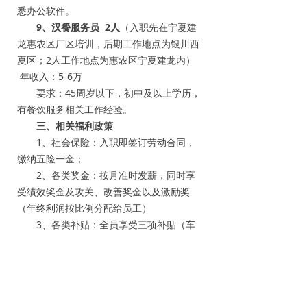
悉办公软件。
9、汉餐服务员 2人
（入职先在宁夏建
龙惠农区厂区培训，后期工作地点为银川西
夏区；2人工作地点为惠农区宁夏建龙内）
年收入：5-6万
要求：45周岁以下，初中及以上学历，
有餐饮服务相关工作经验。
三、相关福利政策
1、社会保险：入职即签订劳动合同，
缴纳五险一金；
2、各类奖金：按月准时发薪，同时享
受绩效奖金及攻关、改善奖金以及激励奖
（年终利润按比例分配给员工）
3、各类补贴：全员享受三项补贴（车
补、话补、餐补）
4、综合补贴：距离户籍地100公里以上
员工每年可报销6次路费；
5、生活设施：公司提供食堂、免费宿
舍（2人间、独立阳台、卫生间）；