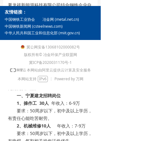
夏龙祥新能源科技有限公司结合钢铁企业自
友情链接：
身成本优势，完善的行业科研院所支持，建
冶金网 (metal.net.cn)
立从原材料到成品的全钢铁产业链，拥有80
中国钢铁工业协会
中国钢铁新闻网 (csteelnews.com)
万吨全钢支架的生产车间和配套设施的生产
中华人民共和国工业和信息化部 (miit.gov.cn)
加工基地，包括银川厂区和惠农厂区。生产
加工基地拥有C/U型钢全自动生产线，以镀
冀公网安备13068102000082号
锌铝镁钢带/冷轧钢/热轧钢带为原材料，采
版权所有© 冶金环保产业联盟网
用先冷弯成型后伺服冲孔的方式完成型材冷
冀ICP备2020031170号-1
弯、剪切、冲孔、翻转、码垛工序。凭借一
本网站由阿里云提供云计算及安全服务
体化的生产制造能力和完整的产业链配套体
本网站支持
IPv6
Powered by 万网
系、可快速响应客户需求、按时交付行业领
先的优质产品。
一、宁夏建龙招聘岗位
1、操作工 30人
年收入：6-9万
要求：50周岁以下，初中及以上学历，
有责任心能吃苦耐劳。
2、机械维修10人
年收入：7-9万
要求：50周岁以下，初中及以上学历，
有电焊、气割相关操作证件优先。