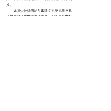
换。
捣固焦炉机侧炉头烟除尘系统风量与焦
炉规模和机侧车辆形式有关，配备分体车的
5.5~6.78 m捣固焦炉除尘风量通常取220
3
000~260 000 m
/h，配备SCP机时风量可
3
减少30 000~40 000 m
/h。除尘器过滤风
速、滤袋材质要求与装煤、出焦除尘系统相
同，过滤风速不大于0.8 m/min。
2.2.4焦炉烟气脱硫脱硝技术
自2015年国内首套焦炉烟气脱硫脱硝装
置投产以来，焦化行业内经历了很长一段时
间焦炉烟气脱硫脱硝工艺选择期。经过4~5
年的工业化应用检验和淘汰，目前被业界接
受的技术主要是干法/半干法脱硫+布袋除尘
+中低温SCR脱硝技术和活性焦脱硫脱硝技
术。
干法/半干法脱硫+布袋除尘+中低温
SCR脱硝技术采用钠基脱硫剂，先进行高效