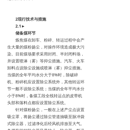
2现行技术与措施
2.1
►
储备煤环节
炼焦煤在卸车、粉碎、转运过程中会产
生大量的煤粉扬尘，对操作环境造成极大污
染。目前煤场要求采用封闭、半封闭料场，
并设置喷淋（雾）等抑尘措施。汽车、火车
卸料点设除尘设施或喷淋（雾）抑尘措施。
当煤的全年平均水分大于8%时，除破碎
机、粉碎机应设置除尘系统外，其他转运环
节一般不设除尘系统；当煤的全年平均水分
小于8%时，备煤工段全线转运点的皮带机
头部和落料点都应设置除尘系统。
针对煤粉扬尘，一般在上述产尘点设置
吸尘罩，将扬尘通过除尘管道抽吸至脉冲袋
式除尘器，过滤净化后经风机排放至大气。