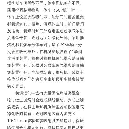
据机侧车辆类型不同，除尘系统略有不同。
采用捣固装煤推焦一体车（SCP机）时，一
体车上设置大型吸气罩，能够同时覆盖推焦
和装煤炉孔。推焦、装煤作业时，炉门清扫
及推焦、装煤时炉门外逸烟尘通过吸气罩进
入集尘干管并通过地面站净化外排。采用推
焦机和装煤车分体车时，除了2个车辆上分
别设置吸气罩外，在机侧炉顶设置了1套烟
尘捕集装置。推焦时推焦机吸气罩和炉顶捕
集装置打开，装煤时装煤车吸气罩和炉顶捕
集装置打开。当装煤结束，推焦机与装煤车
换位期间炉门外逸烟尘由炉顶烟尘捕集装置
独立完成。
装煤烟气中含有大量黏性焦油类混合
物，经过滤袋时会造成糊袋板结。为防止滤
袋糊袋，在捣固焦炉机侧除尘器前设置烟气
净化吸附装置，通过吸附装置内填充的
10~25 mm块状焦炭吸附以去除焦油，保证
除尘器长期稳定运行。块状焦炭定期自动更