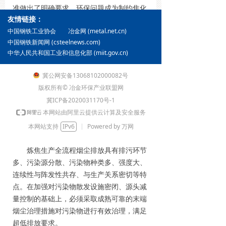
准做出了明确要求。环保问题成为制约焦化
友情链接：
企业能否正常、连续、稳定生产的关键因
冶金网 (metal.net.cn)
素。国家及部分地方炼焦生产大气污染物排
中国钢铁工业协会
中国钢铁新闻网 (csteelnews.com)
放标准见表1。
中华人民共和国工业和信息化部 (miit.gov.cn)
表1 国家及部分地方炼焦生产大气污染物排
冀公网安备13068102000082号
放标准
版权所有© 冶金环保产业联盟网
冀ICP备2020031170号-1
本网站由阿里云提供云计算及安全服务
本网站支持
IPv6
Powered by 万网
炼焦生产全流程烟尘排放具有排污环节
多、污染源分散、污染物种类多、强度大、
连续性与阵发性共存、与生产关系密切等特
点。在加强对污染物散发设施密闭、源头减
量控制的基础上，必须采取成熟可靠的末端
烟尘治理措施对污染物进行有效治理，满足
超低排放要求。