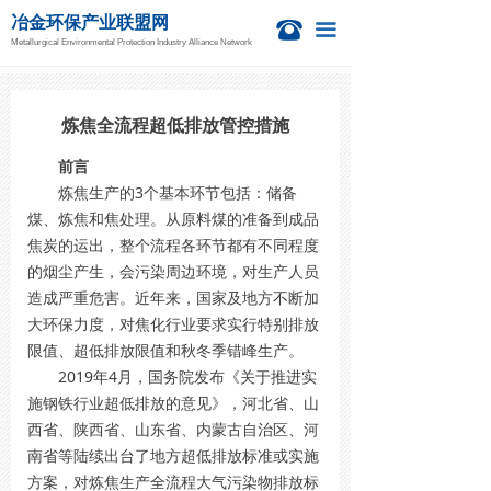
冶金环保产业联盟网
首页
뀰
끀
Metallurgical Environmental Protection Industry Alliance Network
新闻资讯
冶金活动
炼焦全流程超低排放管控措施
前言
钙业中心
炼焦生产的3个基本环节包括：储备
煤、炼焦和焦处理。从原料煤的准备到成品
技术信息
焦炭的运出，整个流程各环节都有不同程度
项目信息
的烟尘产生，会污染周边环境，对生产人员
造成严重危害。近年来，国家及地方不断加
国际新闻
大环保力度，对焦化行业要求实行特别排放
限值、超低排放限值和秋冬季错峰生产。
关于我们
2019年4月，国务院发布《关于推进实
施钢铁行业超低排放的意见》，河北省、山
西省、陕西省、山东省、内蒙古自治区、河
南省等陆续出台了地方超低排放标准或实施
方案，对炼焦生产全流程大气污染物排放标