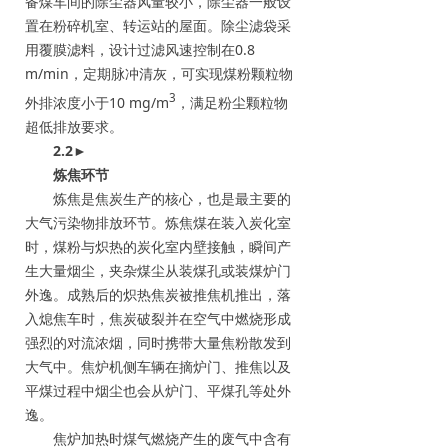
备煤车间的除尘器风量较小，除尘器一般设
置在粉碎机室、转运站的屋面。除尘滤袋采
用覆膜滤料，设计过滤风速控制在0.8
m/min，定期脉冲清灰，可实现煤粉颗粒物
3
外排浓度小于10 mg/m
，满足粉尘颗粒物
超低排放要求。
2.2
►
炼焦环节
炼焦是焦炭生产的核心，也是最主要的
大气污染物排放环节。炼焦煤在装入炭化室
时，煤粉与炽热的炭化室内壁接触，瞬间产
生大量烟尘，夹杂煤尘从装煤孔或装煤炉门
外逸。成熟后的炽热焦炭被推焦机推出，落
入熄焦车时，焦炭破裂并在空气中燃烧形成
强烈的对流浓烟，同时携带大量焦粉散发到
大气中。焦炉机侧车辆在摘炉门、推焦以及
平煤过程中烟尘也会从炉门、平煤孔等处外
逸。
焦炉加热时煤气燃烧产生的废气中含有