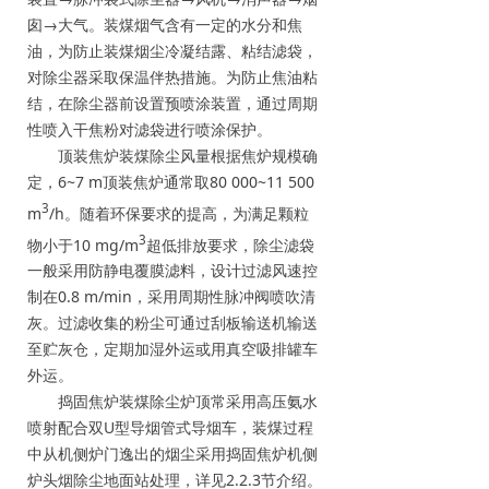
囱→大气。装煤烟气含有一定的水分和焦
油，为防止装煤烟尘冷凝结露、粘结滤袋，
对除尘器采取保温伴热措施。为防止焦油粘
结，在除尘器前设置预喷涂装置，通过周期
性喷入干焦粉对滤袋进行喷涂保护。
顶装焦炉装煤除尘风量根据焦炉规模确
定，6~7 m顶装焦炉通常取80 000~11 500
3
m
/h。随着环保要求的提高，为满足颗粒
3
物小于10 mg/m
超低排放要求，除尘滤袋
一般采用防静电覆膜滤料，设计过滤风速控
制在0.8 m/min，采用周期性脉冲阀喷吹清
灰。过滤收集的粉尘可通过刮板输送机输送
至贮灰仓，定期加湿外运或用真空吸排罐车
外运。
捣固焦炉装煤除尘炉顶常采用高压氨水
喷射配合双U型导烟管式导烟车，装煤过程
中从机侧炉门逸出的烟尘采用捣固焦炉机侧
炉头烟除尘地面站处理，详见2.2.3节介绍。