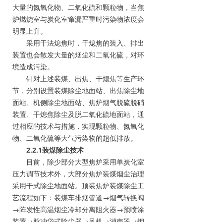
大量的氮氧化物、二氧化硫和颗粒物，当焦
炉燃烧室与炭化室窜漏严重时污染物浓度会
明显上升。
采用干法熄焦时，干熄焦的装入、排出
装置也会散发大量的烟尘和二氧化硫，对环
境造成污染。
针对上述装煤、出焦、干熄焦等生产环
节，分别设置装煤除尘地面站、出焦除尘地
面站、机侧除尘地面站、焦炉烟气脱硫脱硝
装置、干熄焦除尘及脱二氧化硫地面站，通
过相应的技术与措施，实现颗粒物、氮氧化
物、二氧化硫等大气污染物的超低排放。
2.2.1装煤除尘技术
目前，除少部分大型焦炉采用单炭化室
压力调节技术外，大部分焦炉装煤烟尘治理
采用干式除尘地面站。顶装焦炉装煤除尘工
艺流程如下：装煤车排烟管道→烟气转换阀
→阵发性高温烟尘冷却分离阻火器→预喷涂
装置→脉冲袋式除尘器→风机→消声器→烟