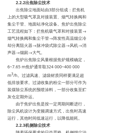
2.2.2出焦除尘技术
出焦除尘地面站由3部分组成：拦焦机
上的大型吸气罩及对接装置、烟气转换阀和
集尘干管、地面站净化设备。焦炉出焦除尘
工艺流程如下：拦焦机吸气罩和对接装置→
烟气转换阀和集尘干管→阵发性高温烟尘冷
却分离阻火器→脉冲袋式除尘器→风机→消
声器→烟囱→大气。
焦炉出焦除尘风量根据焦炉规模确定，
6~7.65 m焦炉通常取324 000~400 000
3
m
/h。过滤风速、滤袋材质同样要满足超
低排放要求。过滤收集的粉尘一部分可作为
装煤除尘系统的预喷涂料，一部分收集至贮
灰仓定期外运。
由于焦炉出焦是按一定周期间断进行，
除尘风机设计为变频调速方式，出焦时高速
运行，其他时间低速运行，以降低能耗。
2.2.3机侧除尘技术
随着环保要求的日益严格，机侧烟尘治