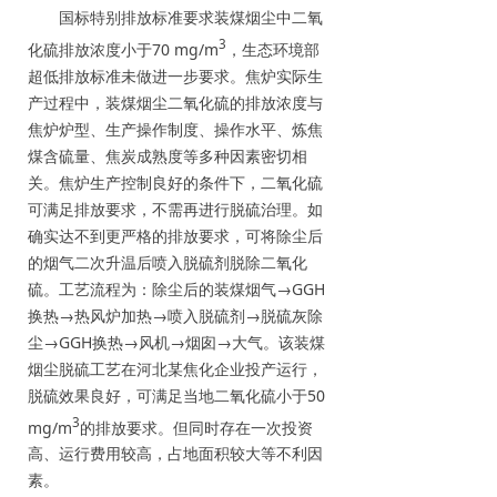
国标特别排放标准要求装煤烟尘中二氧
3
化硫排放浓度小于70 mg/m
，生态环境部
超低排放标准未做进一步要求。焦炉实际生
产过程中，装煤烟尘二氧化硫的排放浓度与
焦炉炉型、生产操作制度、操作水平、炼焦
煤含硫量、焦炭成熟度等多种因素密切相
关。焦炉生产控制良好的条件下，二氧化硫
可满足排放要求，不需再进行脱硫治理。如
确实达不到更严格的排放要求，可将除尘后
的烟气二次升温后喷入脱硫剂脱除二氧化
硫。工艺流程为：除尘后的装煤烟气→GGH
换热→热风炉加热→喷入脱硫剂→脱硫灰除
尘→GGH换热→风机→烟囱→大气。该装煤
烟尘脱硫工艺在河北某焦化企业投产运行，
脱硫效果良好，可满足当地二氧化硫小于50
3
mg/m
的排放要求。但同时存在一次投资
高、运行费用较高，占地面积较大等不利因
素。