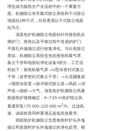
理也成为炼焦生产全流程中的一个重要方
面。机侧除尘有车载式除尘系统和干式除尘
地面站2种方式，目前逐渐以干式除尘地面
站为主。
顶装焦炉机侧除尘地面站针对推焦机在
摘炉门、推焦以及平煤过程中造成的炉门、
平煤孔外逸烟尘进行收集净化。与出焦除尘
类似，机侧除尘系统也包括推焦机吸气罩、
集尘干管和地面站净化设备3部分，工艺流
程如下：推焦机吸气罩→U型水密封式集尘
干管（皮带密封式集尘干管）→火花捕集器
→预喷涂装置→脉冲袋式除尘器→风机→消
声器→烟囱→大气。顶装焦炉机侧除尘风量
根据焦炉规模确定，6~7.65 m焦炉除尘风
3
量通常取170 000~220 000 m
/h。过滤风
速、滤袋材质同样要满足超低排放要求。
捣固焦炉机侧除尘负责推焦时炉头外逸
烟尘和装煤时炉头外逸烟尘的净化处理。根